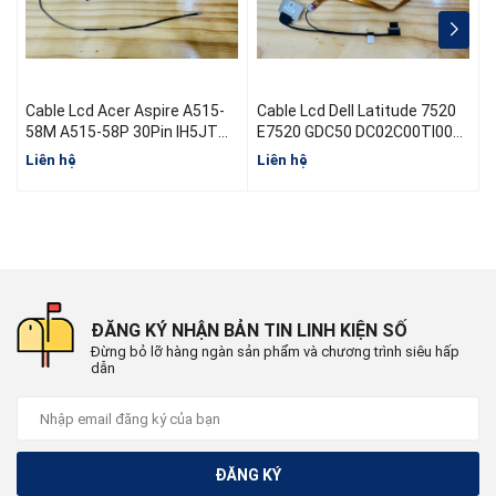
Cable Lcd Acer Aspire A515-
Cable Lcd Dell Latitude 7520
C
58M A515-58P 30Pin IH5JT
E7520 GDC50 DC02C00TI00
M
50.KHJN2.003 DC02004B300
08V84N EDP FHD 2.7 RGB
Liên hệ
Liên hệ
L
30Pin 0.5
ĐĂNG KÝ NHẬN BẢN TIN LINH KIỆN SỐ
Đừng bỏ lỡ hàng ngàn sản phẩm và chương trình siêu hấp
dẫn
ĐĂNG KÝ