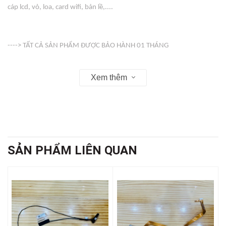
cáp lcd, vỏ, loa, card wifi, bản lề,....
----> TẤT CẢ SẢN PHẨM ĐƯỢC BẢO HÀNH 01 THÁNG
Xem thêm
-----> VỎ ( COVER ) KHÔNG BẢO HÀNH
Web : linhkienso.net.vn
SẢN PHẨM LIÊN QUAN
Zalo: 0933.823.693 KD