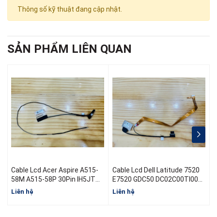
Thông số kỹ thuật đang cập nhật.
SẢN PHẨM LIÊN QUAN
Cable Lcd Acer Aspire A515-
Cable Lcd Dell Latitude 7520
C
58M A515-58P 30Pin IH5JT
E7520 GDC50 DC02C00TI00
M
50.KHJN2.003 DC02004B300
08V84N EDP FHD 2.7 RGB
Liên hệ
Liên hệ
L
30Pin 0.5