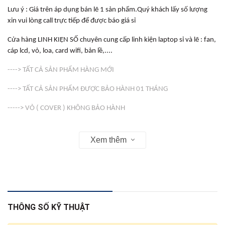
Lưu ý : Giá trên áp dụng bán lẽ 1 sản phẩm.Quý khách lấy số lượng
xin vui lòng call trực tiếp để được báo giá sỉ
Cửa hàng LINH KIỆN SỐ chuyên cung cấp linh kiện laptop sỉ và lẽ : fan,
cáp lcd, vỏ, loa, card wifi, bản lề,....
----> TẤT CẢ SẢN PHẨM HÀNG MỚI
----> TẤT CẢ SẢN PHẨM ĐƯỢC BẢO HÀNH 01 THÁNG
-----> VỎ ( COVER ) KHÔNG BẢO HÀNH
Web : linhkienso.net.vn
Xem thêm
163 Tô Hiến Thành Phường 13 Quận 10 , Tp Hồ Chí Minh
Zalo: 0933.823.693 KD
THÔNG SỐ KỸ THUẬT