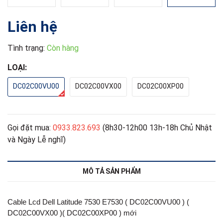
Liên hệ
Tình trạng:
Còn hàng
LOẠI:
DC02C00VU00
DC02C00VX00
DC02C00XP00
Gọi đặt mua:
0933.823.693
(8h30-12h00 13h-18h Chủ Nhật
và Ngày Lễ nghĩ)
MÔ TẢ SẢN PHẨM
Cable Lcd Dell Latitude 7530 E7530 ( DC02C00VU00 ) (
DC02C00VX00 )( DC02C00XP00 ) mới