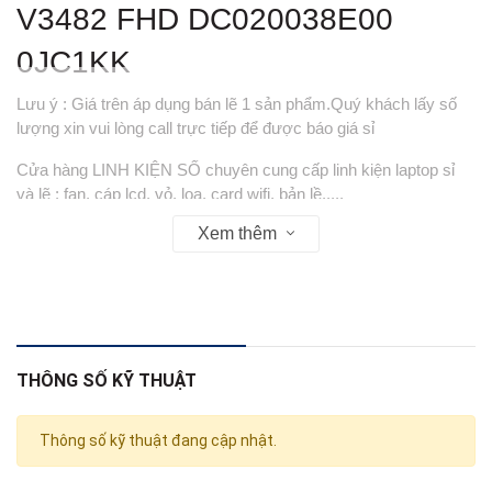
V3482 FHD DC020038E00
0JC1KK
Lưu ý : Giá trên áp dụng bán lẽ 1 sản phẩm.Quý khách lấy số
lượng xin vui lòng call trực tiếp để được báo giá sỉ
Cửa hàng LINH KIỆN SỐ chuyên cung cấp linh kiện laptop sỉ
và lẽ : fan, cáp lcd, vỏ, loa, card wifi, bản lề,....
Xem thêm
----> TẤT CẢ SẢN PHẨM ĐƯỢC BẢO HÀNH 01 THÁNG
-----> VỎ ( COVER ) KHÔNG BẢO HÀNH
Web : linhkienso.net.vn
Zalo: 0913.374.556 (Tùng Bắp )
THÔNG SỐ KỸ THUẬT
0933.823.693 KD
Thông số kỹ thuật đang cập nhật.