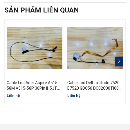
SẢN PHẨM LIÊN QUAN
Cable Lcd Acer Aspire A515-
Cable Lcd Dell Latitude 7520
C
58M A515-58P 30Pin IH5JT
E7520 GDC50 DC02C00TI00
M
50.KHJN2.003 DC02004B300
08V84N EDP FHD 2.7 RGB
Liên hệ
Liên hệ
L
30Pin 0.5