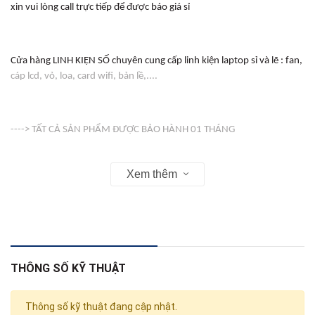
xin vui lòng call trực tiếp để được báo giá sỉ
Cửa hàng LINH KIỆN SỐ chuyên cung cấp linh kiện laptop sỉ và lẽ : fan,
cáp lcd, vỏ, loa, card wifi, bản lề,....
----> TẤT CẢ SẢN PHẨM ĐƯỢC BẢO HÀNH 01 THÁNG
Xem thêm
-----> VỎ ( COVER ) KHÔNG BẢO HÀNH
Web : linhkienso.net.vn
THÔNG SỐ KỸ THUẬT
Zalo: 0933.823.693 KD
Thông số kỹ thuật đang cập nhật.