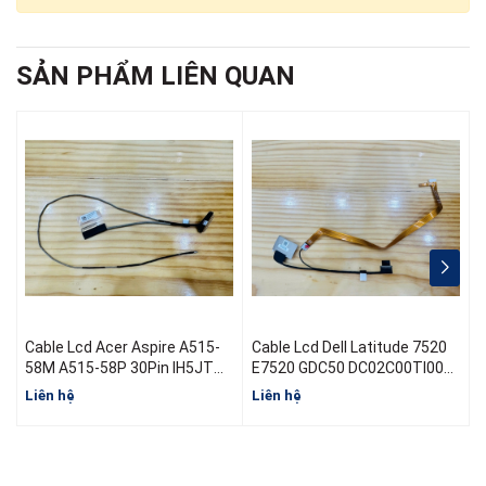
SẢN PHẨM LIÊN QUAN
Cable Lcd Acer Aspire A515-
Cable Lcd Dell Latitude 7520
C
58M A515-58P 30Pin IH5JT
E7520 GDC50 DC02C00TI00
M
50.KHJN2.003 DC02004B300
08V84N EDP FHD 2.7 RGB
Liên hệ
Liên hệ
L
30Pin 0.5