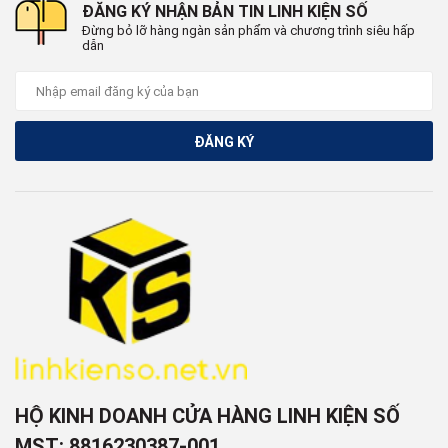
ĐĂNG KÝ NHẬN BẢN TIN LINH KIỆN SỐ
Đừng bỏ lỡ hàng ngàn sản phẩm và chương trình siêu hấp
dẫn
ĐĂNG KÝ
HỘ KINH DOANH CỬA HÀNG LINH KIỆN SỐ
MST: 8816230387-001