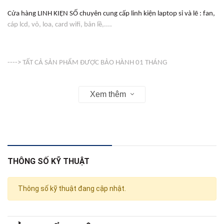
Cửa hàng LINH KIỆN SỐ chuyên cung cấp linh kiện laptop sỉ và lẽ : fan,
cáp lcd, vỏ, loa, card wifi, bản lề,....
----> TẤT CẢ SẢN PHẨM ĐƯỢC BẢO HÀNH 01 THÁNG
Xem thêm
-----> VỎ ( COVER ) KHÔNG BẢO HÀNH
Web : linhkienso.net.vn
THÔNG SỐ KỸ THUẬT
Zalo: 0933.823.693 KD
Thông số kỹ thuật đang cập nhật.