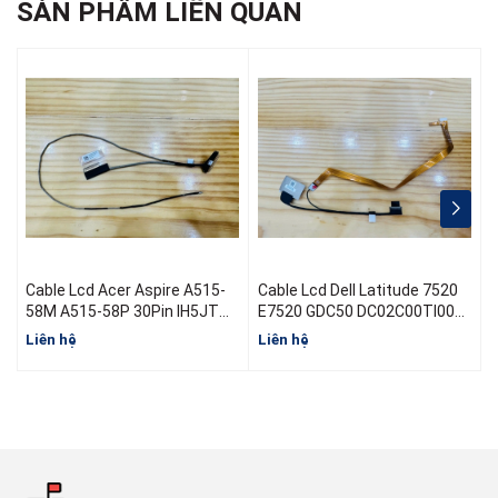
SẢN PHẨM LIÊN QUAN
Cable Lcd Acer Aspire A515-
Cable Lcd Dell Latitude 7520
C
58M A515-58P 30Pin IH5JT
E7520 GDC50 DC02C00TI00
M
50.KHJN2.003 DC02004B300
08V84N EDP FHD 2.7 RGB
Liên hệ
Liên hệ
L
30Pin 0.5