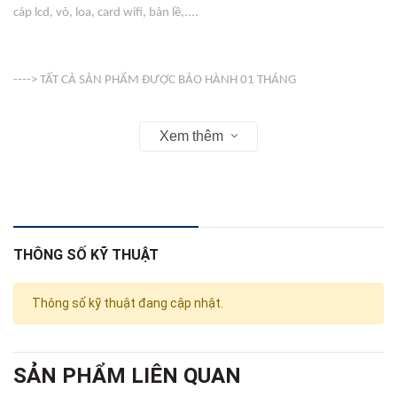
cáp lcd, vỏ, loa, card wifi, bản lề,....
----> TẤT CẢ SẢN PHẨM ĐƯỢC BẢO HÀNH 01 THÁNG
Xem thêm
-----> VỎ ( COVER ) KHÔNG BẢO HÀNH
Web : linhkienso.net.vn
THÔNG SỐ KỸ THUẬT
Zalo: 0933.823.693 KD
Thông số kỹ thuật đang cập nhật.
SẢN PHẨM LIÊN QUAN