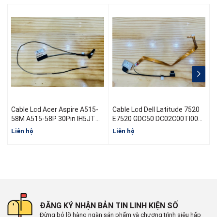
Cable Lcd Acer Aspire A515-
Cable Lcd Dell Latitude 7520
C
58M A515-58P 30Pin IH5JT
E7520 GDC50 DC02C00TI00
M
50.KHJN2.003 DC02004B300
08V84N EDP FHD 2.7 RGB
Liên hệ
Liên hệ
L
30Pin 0.5
ĐĂNG KÝ NHẬN BẢN TIN LINH KIỆN SỐ
Đừng bỏ lỡ hàng ngàn sản phẩm và chương trình siêu hấp